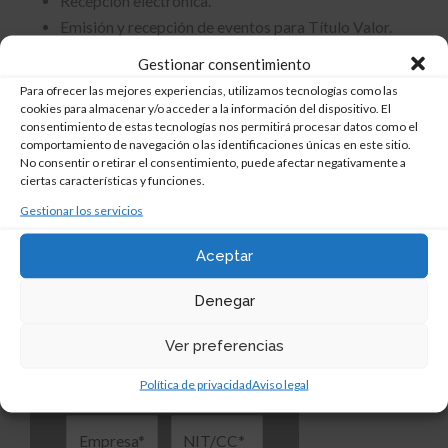
Recepción electrónica.
Emisión y recepción de eventos para Título Valor.
Facturación POS electrónica.
Gestionar consentimiento
Documento de soporte de adquisición electrónico.
Para ofrecer las mejores experiencias, utilizamos tecnologías como las
cookies para almacenar y/o acceder a la información del dispositivo. El
consentimiento de estas tecnologías nos permitirá procesar datos como el
comportamiento de navegación o las identificaciones únicas en este sitio.
No consentir o retirar el consentimiento, puede afectar negativamente a
Escríbenos:
ciertas características y funciones.
Gestionar los servicios
Aceptar
Denegar
Ver preferencias
Política de privacidad
Aviso legal