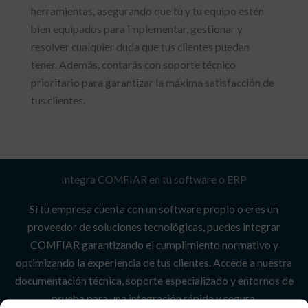
herramientas, asegurando que tú y tu equipo estén
bien equipados para implementar, gestionar y
resolver cualquier duda que tus clientes puedan
tener. Además, contarás con soporte técnico
prioritario para garantizar la máxima satisfacción de
tus clientes.
Integra COMFIAR en tu software o ERP
Si tu empresa cuenta con un software propio o eres un
proveedor de soluciones tecnológicas, puedes integrar
COMFIAR garantizando el cumplimiento normativo y
optimizando la experiencia de tus clientes. Accede a nuestra
documentación técnica, soporte especializado y entornos de
prueba para una integración rápida y segura.