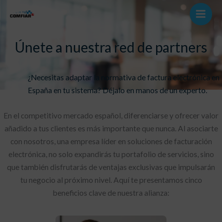
Ir
al
contenido
Únete a nuestra red de partners
¿Necesitas adaptar la normativa de factura electrónica en
España en tu sistema? Déjalo en manos de un experto.
En el competitivo mercado español, diferenciarse y ofrecer valor
añadido a tus clientes es más importante que nunca. Al asociarte
con nosotros, una empresa líder en soluciones de facturación
electrónica, no solo expandirás tu portafolio de servicios, sino
que también disfrutarás de ventajas exclusivas que impulsarán
tu negocio al próximo nivel. Aquí te presentamos cinco
beneficios clave de nuestra alianza: